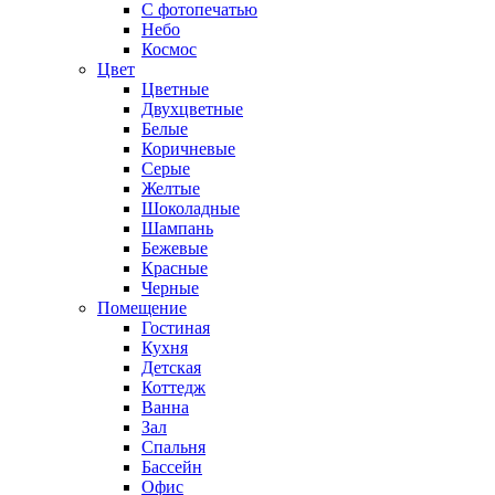
С фотопечатью
Небо
Космос
Цвет
Цветные
Двухцветные
Белые
Коричневые
Серые
Желтые
Шоколадные
Шампань
Бежевые
Красные
Черные
Помещение
Гостиная
Кухня
Детская
Коттедж
Ванна
Зал
Спальня
Бассейн
Офис