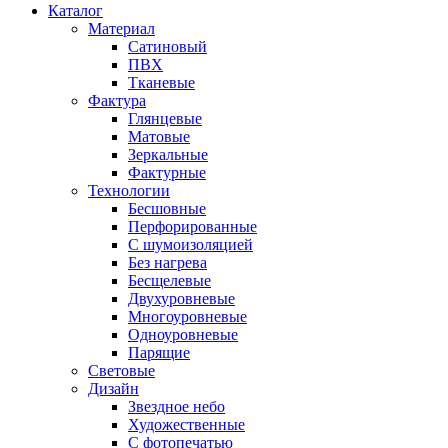
Каталог
Материал
Сатиновый
ПВХ
Тканевые
Фактура
Глянцевые
Матовые
Зеркальные
Фактурные
Технологии
Бесшовные
Перфорированные
С шумоизоляцией
Без нагрева
Бесщелевые
Двухуровневые
Многоуровневые
Одноуровневые
Парящие
Световые
Дизайн
Звездное небо
Художественные
С фотопечатью