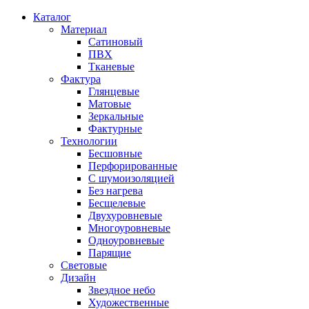
Каталог
Материал
Сатиновый
ПВХ
Тканевые
Фактура
Глянцевые
Матовые
Зеркальные
Фактурные
Технологии
Бесшовные
Перфорированные
С шумоизоляцией
Без нагрева
Бесщелевые
Двухуровневые
Многоуровневые
Одноуровневые
Парящие
Световые
Дизайн
Звездное небо
Художественные