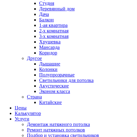
Студия
Деревянный дом
Дача
Балкон
1-ая квартира
2-х комнатная
3-х комнатная
Хрущевка
Мансарда
Коридор
Другое
Дышащие
Колонки
Полупрозрачные
Светильники для потолка
Акустические
Эконом класса
Страна
Китайские
Цены
Калькулятор
Услуги
Демонтаж натяжного потолка
Ремонт натяжных потолков
Подбор и установка светильников